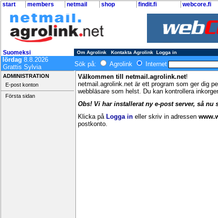
start
members
netmail
shop
findit.fi
webcore.fi
Suomeksi
Om Agrolink
Kontakta Agrolink
Logga in
lördag
8.8.2026
Sök på:
Agrolink
Internet
Grattis Sylvia
ADMINISTRATION
Välkommen till netmail.agrolink.net
!
netmail.agrolink.net är ett program som ger dig p
E-post konton
webbläsare som helst. Du kan kontrollera inkorgen
Första sidan
Obs! Vi har installerat ny e-post server, så nu
Klicka på
Logga in
eller skriv in adressen
www.w
postkonto.